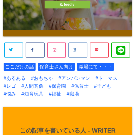
feedly
ここだけの話
保育士さん向け
職場にて・・・
あるある
おもちゃ
アンパンマン
トーマス
レゴ
人間関係
保育園
保育士
子ども
悩み
知育玩具
福祉
職場
この記事を書いている人 -
WRITER