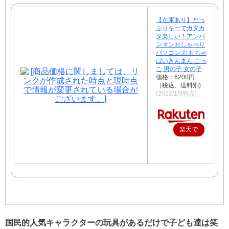
【在庫あり】たっ
ぷりキーでカタカ
タ楽しい！アンパ
ンマンおしゃべり
パソコン おもちゃ
ばいきんまん ごっ
こ 男の子 女の子
価格：6200円
（税込、送料別)
(2022/1/3時点)
楽天で
購入
国民的人気キャラクターの玩具があるだけで子ども達は笑