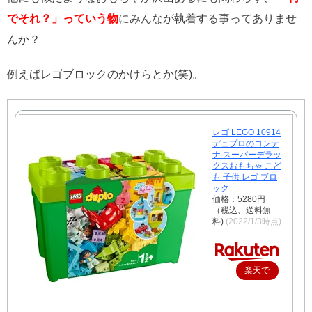
でそれ？」っていう物
にみんなが執着する事ってありませ
んか？
例えばレゴブロックのかけらとか(笑)。
レゴ LEGO 10914
デュプロのコンテ
ナ スーパーデラッ
クスおもちゃ こど
も 子供 レゴ ブロ
ック
価格：5280円
（税込、送料無
料)
(2022/1/3時点)
楽天で
購入