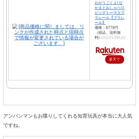
おがうごくよ! な
かまとおしゃべり
ビッグトーマスプ
ラレール【プラレ
ール】
価格：8778円
（税込、送料無
料)
(2022/1/3時点)
楽天で
購入
アンパンマンもお喋りしてくれる知育玩具が本当に大人気
ですね。