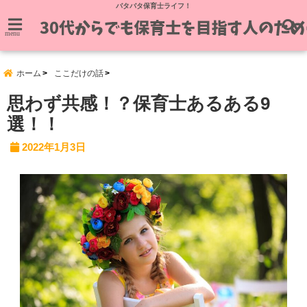
バタバタ保育士ライフ！
menu
ホーム
ここだけの話
思わず共感！？保育士あるある9
選！！
2022年1月3日