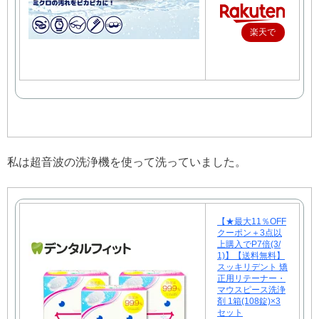
楽天で
購入
私は超音波の洗浄機を使って洗っていました。
【★最大11％OFF
クーポン＋3点以
上購入でP7倍(3/
1)】【送料無料】
スッキリデント 矯
正用リテーナー・
マウスピース洗浄
剤 1箱(108錠)×3
セット