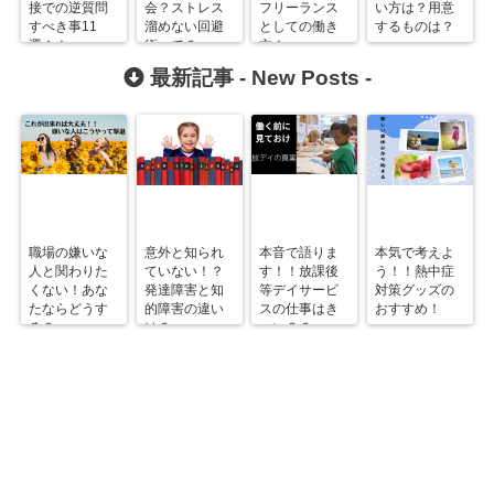
接での逆質問
会？ストレス
フリーランス
い方は？用意
すべき事11
溜めない回避
としての働き
するものは？
選！！
術って？
方！
最新記事 -
New Posts
-
職場の嫌いな
意外と知られ
本音で語りま
本気で考えよ
人と関わりた
ていない！？
す！！放課後
う！！熱中症
くない！あな
発達障害と知
等デイサービ
対策グッズの
たならどうす
的障害の違い
スの仕事はき
おすすめ！
る？
は？
つい？？