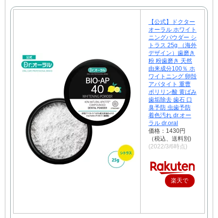
【公式】ドクター
オーラル ホワイト
ニングパウダー シ
トラス 25g （海外
デザイン）歯磨き
粉 粉歯磨き 天然
由来成分100％ ホ
ワイトニング 卵殻
アパタイト 重曹
ポリリン酸 黄ばみ
歯垢除去 歯石 口
臭予防 虫歯予防
着色汚れ dr.オー
ラル dr.oral
価格：1430円
（税込、送料別)
(2022/3/6時点)
楽天で
購入