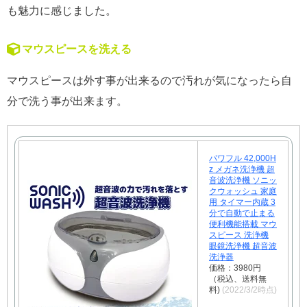
も魅力に感じました。
マウスピースを洗える
マウスピースは外す事が出来るので汚れが気になったら自
分で洗う事が出来ます。
パワフル 42,000H
z メガネ洗浄機 超
音波洗浄機 ソニッ
クウォッシュ 家庭
用 タイマー内蔵 3
分で自動で止まる
便利機能搭載 マウ
スピース 洗浄機
眼鏡洗浄機 超音波
洗浄器
価格：3980円
（税込、送料無
料)
(2022/3/2時点)