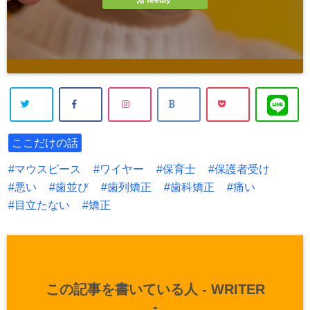
feedly
ここだけの話
マウスピース
ワイヤー
保育士
保護者受け
悪い
歯並び
歯列矯正
歯科矯正
痛い
目立たない
矯正
この記事を書いている人 -
WRITER
-