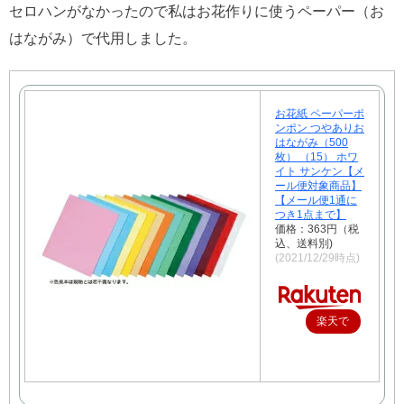
セロハンがなかったので私はお花作りに使うペーパー（お
はながみ）で代用しました。
お花紙 ペーパーポ
ンポン つやありお
はながみ（500
枚） （15） ホワ
イト サンケン【メ
ール便対象商品】
【メール便1通に
つき1点まで】
価格：363円（税
込、送料別)
(2021/12/29時点)
楽天で
購入