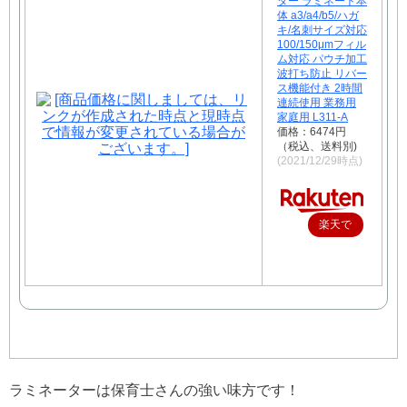
ター ラミネート本
体 a3/a4/b5/ハガ
キ/名刺サイズ対応
100/150μmフィル
ム対応 パウチ加工
波打ち防止 リバー
ス機能付き 2時間
連続使用 業務用
家庭用 L311-A
価格：6474円
（税込、送料別)
(2021/12/29時点)
楽天で
購入
ラミネーターは保育士さんの強い味方です！