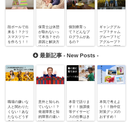
段ボールで出
保育士は休憩
個別療育っ
ギャンググル
来る！？クリ
が取れないっ
て？どんなプ
ープ？チャム
スマスツリー
て本当？その
ログラムがあ
グループ？ピ
を作ろう！！
原因と解決方
るの？
アグループ？
法は？
例を元に理解
しよう！
最新記事 -
New Posts
-
職場の嫌いな
意外と知られ
本音で語りま
本気で考えよ
人と関わりた
ていない！？
す！！放課後
う！！熱中症
くない！あな
発達障害と知
等デイサービ
対策グッズの
たならどうす
的障害の違い
スの仕事はき
おすすめ！
る？
は？
つい？？