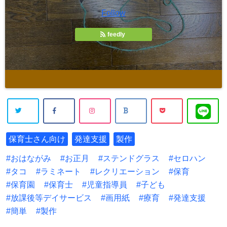
Follow
feedly
保育士さん向け
発達支援
製作
おはながみ
お正月
ステンドグラス
セロハン
タコ
ラミネート
レクリエーション
保育
保育園
保育士
児童指導員
子ども
放課後等デイサービス
画用紙
療育
発達支援
簡単
製作