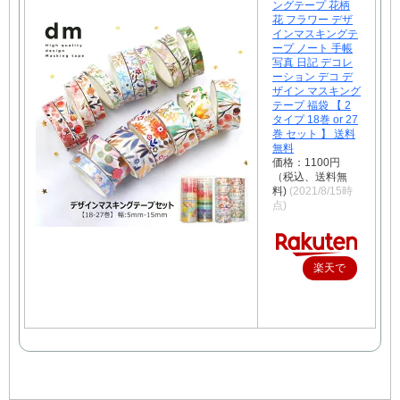
ングテープ 花柄
花 フラワー デザ
インマスキングテ
ープ ノート 手帳
写真 日記 デコレ
ーション デコ デ
ザイン マスキング
テープ 福袋 【 2
タイプ 18巻 or 27
巻 セット 】 送料
無料
価格：1100円
（税込、送料無
料)
(2021/8/15時
点)
楽天で
購入