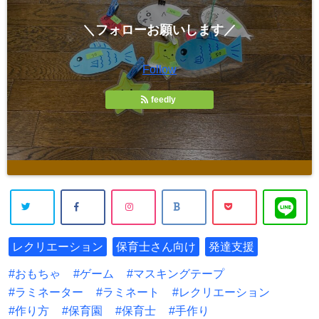
＼フォローお願いします／
Follow
feedly
レクリエーション
保育士さん向け
発達支援
おもちゃ
ゲーム
マスキングテープ
ラミネーター
ラミネート
レクリエーション
作り方
保育園
保育士
手作り