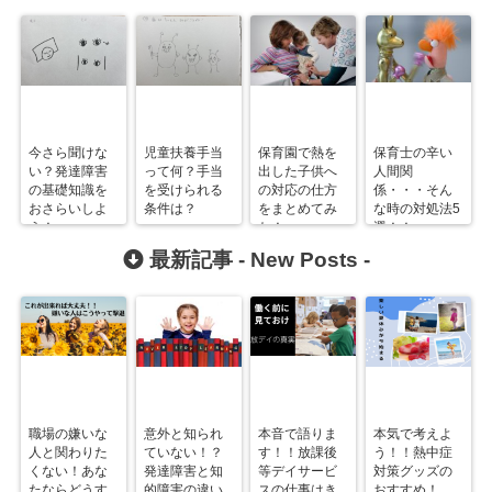
今さら聞けな
児童扶養手当
保育園で熱を
保育士の辛い
い？発達障害
って何？手当
出した子供へ
人間関
の基礎知識を
を受けられる
の対応の仕方
係・・・そん
おさらいしよ
条件は？
をまとめてみ
な時の対処法5
う！
た！
選！！
最新記事 -
New Posts
-
職場の嫌いな
意外と知られ
本音で語りま
本気で考えよ
人と関わりた
ていない！？
す！！放課後
う！！熱中症
くない！あな
発達障害と知
等デイサービ
対策グッズの
たならどうす
的障害の違い
スの仕事はき
おすすめ！