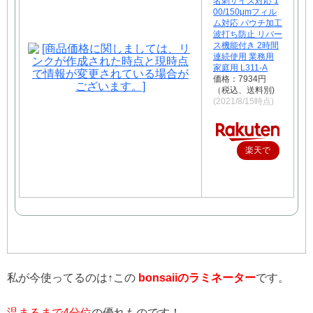
名刺サイズ対応 1
00/150μmフィル
ム対応 パウチ加工
波打ち防止 リバー
ス機能付き 2時間
連続使用 業務用
家庭用 L311-A
価格：7934円
（税込、送料別)
(2021/8/15時点)
楽天で
購入
私が今使ってるのは↑この
bonsaiiのラミネーター
です。
温まるまで4分位
の優れものです！