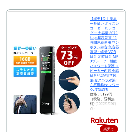
【楽天1位】業界
一番薄い ボイスレ
コーダー ICレコー
ダー 大容量 3072
kbps超高音質 42
時間連続使用 ワン
ボタン録音 集音器
薄型・軽量 VOR
録音 定時録音 MP
3プレーヤー機能
パスワード保護 ス
ピーカー内蔵 会話
録音/会議/語学勉
強/セクハラ対策/
在宅勤務/テレワー
ク/浮気調査
価格：3199円
（税込、送料無
料)
(2022/1/29時
点)
楽天で