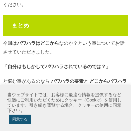
ください。
まとめ
今回は
パワハラはどこから
なのか？という事についてお話
させていただきました。
「自分はもしかしてパワハラされているのでは？」
と悩む事があるのなら
パワハラの要素
と
どこからパワハラ
になるのか
という事を照らし合わせてみてください。
当ウェブサイトでは、お客様に最適な情報を提供するなど
快適にご利用いただくためにクッキー（Cookie）を使用し
ここまで読んで下さってありがとうございました。
ています。引き続き閲覧する場合、クッキーの使用に同意
下さい。
このページが誰かの役に立ちますように。
同意する