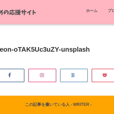
ホーム
プ
leon-oTAK5Uc3uZY-unsplash
この記事を書いている人 -
WRITER
-