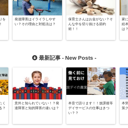
りを
発達障害はイライラしやす
保育士さんはお金がない？そ
家
！
い？その理由と対処法は？
んな中を切り抜ける節約
絵
術！！
は
最新記事 -
New Posts
-
たく
意外と知られていない！？発
本音で語ります！！放課後等
本
る？
達障害と知的障害の違いは？
デイサービスの仕事はきつ
策
い？？