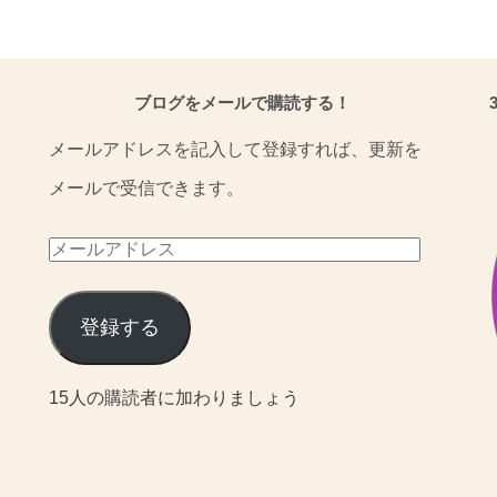
ブログをメールで購読する！
メールアドレスを記入して登録すれば、更新を
メールで受信できます。
メ
ー
ル
登録する
ア
15人の購読者に加わりましょう
ド
レ
ス