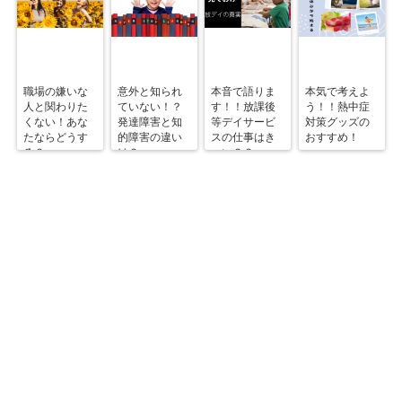
職場の嫌いな
意外と知られ
本音で語りま
本気で考えよ
人と関わりた
ていない！？
す！！放課後
う！！熱中症
くない！あな
発達障害と知
等デイサービ
対策グッズの
たならどうす
的障害の違い
スの仕事はき
おすすめ！
る？
は？
つい？？