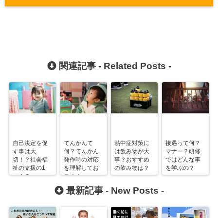
関連記事 -
Related Posts
-
自己決定を促
てんかんて
熱中症対策に
接遇って何？
す事は大
何？てんかん
は飲み物が大
マナー？研修
切！？社会福
発作時の対応
事？おすすめ
ではどんな事
祉の支援の1
を理解してお
の飲み物は？
を学ぶの？
つ！？
こう！
最新記事 -
New Posts
-