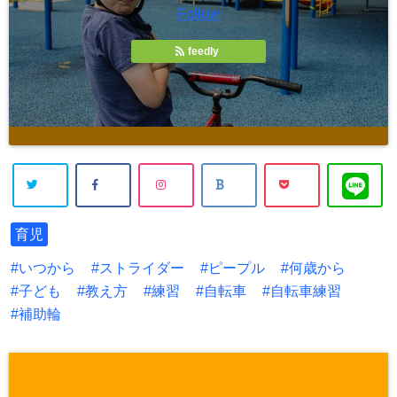
Follow
feedly
育児
いつから
ストライダー
ピープル
何歳から
子ども
教え方
練習
自転車
自転車練習
補助輪