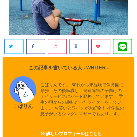
この記事を書いている人 -
WRITER
-
こばりんです。 30代から未経験で保育園に
勤務、その後転職し、発達障害の子向けの
デイサービスにパート勤務しています。 学
生の頃からの趣味だったライターをしてい
こばりん
ます。 お笑いとワインが大好物！ 小学生の
息子がいるシングルマザーでもあります。
詳しいプロフィールはこちら