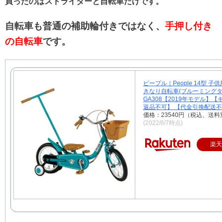
買ったのはストライダーと自転車だけです。
自転車も普通の補助輪付きではなく、
手押し付き
の自転車
です。
ピープル｜People 14型 子
きなり自転車(ブルーミングタ
GA308【2019年モデル】
返品不可】 【代金引換配送
価格：23540円（税込、送料
(2022/6/7時点)
楽天