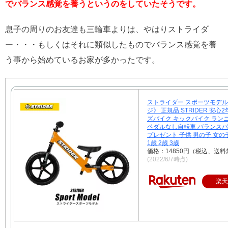
でバランス感覚を養うというのをしていたそうです。
息子の周りのお友達も三輪車よりは、やはりストライダ
ー・・・もしくはそれに類似したものでバランス感覚を養
う事から始めているお家が多かったです。
ストライダー スポーツモデル
ジ》 正規品 STRIDER 安心
ズバイク キックバイク ラン
ペダルなし自転車 バランスバ
プレゼント 子供 男の子 女の子
1歳 2歳 3歳
価格：14850円（税込、送料
(2022/6/7時点)
楽天