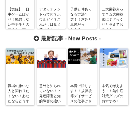
【実録】一日
アタッチメン
子供と仲良く
三大栄養素っ
中ゲームばか
トって何？ボ
なる方法4
て？五大栄養
り！勉強しな
ウルビィ？こ
選！！意外と
素は？ざっく
い中学生との
れだけは覚え
単純だっ
りと覚えてお
向き合い方
ておきたい人
た！？
こう！
は？
物や用語！
最新記事 -
New Posts
-
職場の嫌いな
意外と知られ
本音で語りま
本気で考えよ
人と関わりた
ていない！？
す！！放課後
う！！熱中症
くない！あな
発達障害と知
等デイサービ
対策グッズの
たならどうす
的障害の違い
スの仕事はき
おすすめ！
る？
は？
つい？？