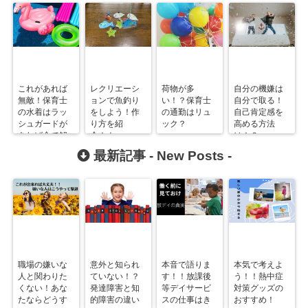
これがあれば
レクリエーシ
荷物が多
自分の機嫌は
無敵！保育士
ョンで魚釣り
い！？保育士
自分で取る！
の水着はラッ
をしよう！作
の通勤はリュ
自己肯定感を
シュガードが
り方を紹
ック？
高める方法
あれば全て解
介！！
は！？
決！！
最新記事 -
New Posts
-
職場の嫌いな
意外と知られ
本音で語りま
本気で考えよ
人と関わりた
ていない！？
す！！放課後
う！！熱中症
くない！あな
発達障害と知
等デイサービ
対策グッズの
たならどうす
的障害の違い
スの仕事はき
おすすめ！