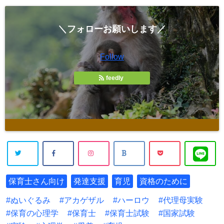
＼フォローお願いします／
Follow
feedly
保育士さん向け
発達支援
育児
資格のために
ぬいぐるみ
アカゲザル
ハーロウ
代理母実験
保育の心理学
保育士
保育士試験
国家試験