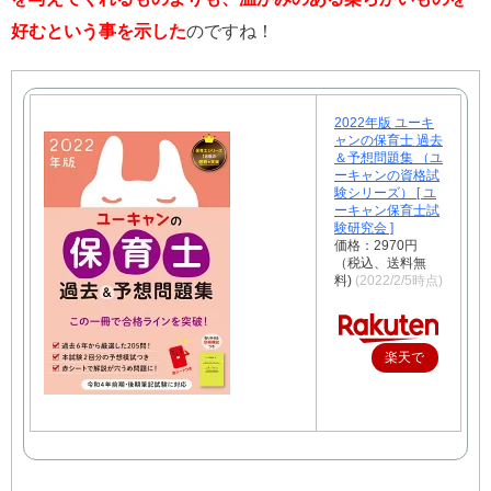
好むという事を示した
のですね！
2022年版 ユーキ
ャンの保育士 過去
＆予想問題集 （ユ
ーキャンの資格試
験シリーズ） [ ユ
ーキャン保育士試
験研究会 ]
価格：2970円
（税込、送料無
料)
(2022/2/5時点)
楽天で
購入