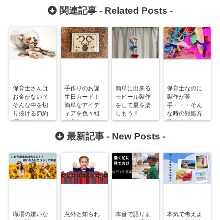
関連記事 -
Related Posts
-
保育士さんは
手作りのお誕
簡単に出来る
保育士なのに
お金がない？
生日カード！
モビール製作
製作が苦
そんな中を切
簡単なアイデ
をして夏を楽
手・・・そん
り抜ける節約
ィアを色々組
しもう！
な時の対処方
術！！
み合わせてみ
法！！
よう！
最新記事 -
New Posts
-
職場の嫌いな
意外と知られ
本音で語りま
本気で考えよ