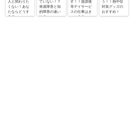
人と関わりた
ていない！？
す！！放課後
う！！熱中症
くない！あな
発達障害と知
等デイサービ
対策グッズの
たならどうす
的障害の違い
スの仕事はき
おすすめ！
る？
は？
つい？？