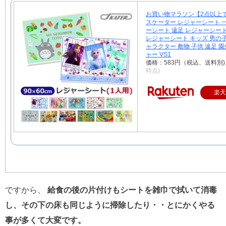
お買い物マラソン【2点以上
スケーター レジャーシート 
ーシート 遠足 レジャーシー
レジャーシート キッズ 男の子
ャラクター 敷物 子供 遠足 
ャー VS1
価格：583円（税込、送料別
時点)
楽天
ですから、
給食の後の片付けもシートを雑巾で拭いて消毒
し、その下の床も同じように掃除したり・・とにかくやる
事が多くて大変です。