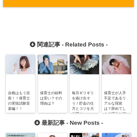
関連記事 -
Related Posts
-
合格はもう目
保育士の給料
毎月ギリギリ
保育士が人手
前！！保育士
は安い？その
を抜け出そ
不足であるリ
の実技試験音
理由は？
う！貯金の仕
アルな現状
楽編！！
方とコツを大
は？辞めてし
公開！
まう理由と解
決方法とは？
最新記事 -
New Posts
-