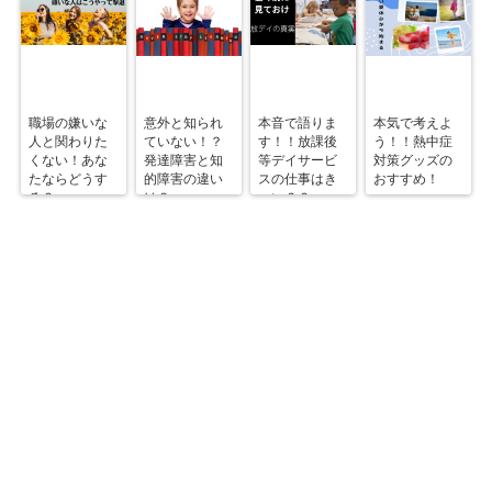
職場の嫌いな
意外と知られ
本音で語りま
本気で考えよ
人と関わりた
ていない！？
す！！放課後
う！！熱中症
くない！あな
発達障害と知
等デイサービ
対策グッズの
たならどうす
的障害の違い
スの仕事はき
おすすめ！
る？
は？
つい？？