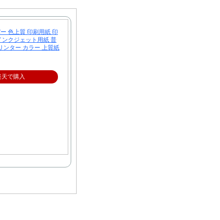
ーパー 色上質 印刷用紙 印
インクジェット用紙 普
リンター カラー 上質紙
楽天で購入