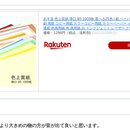
あす楽 色上質紙 薄口 B5 1000枚 選べる25色 | 紙 ペ
刷 用紙 コピー用紙 カラーコピー用紙 カラーペーパー 
通紙 色画用紙 色 画用紙 白 インクジェット レーザープ
価格：1298円（税込、送料別)
(2021/2/26時点)
より大きめの物の方が音が出て良いと思います。