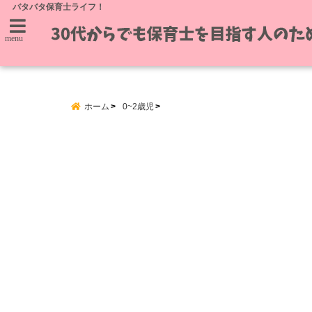
バタバタ保育士ライフ！
menu
ホーム
0~2歳児