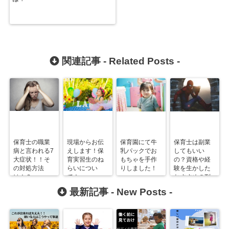
関連記事 -
Related Posts
-
保育士の職業
現場からお伝
保育園にて牛
保育士は副業
病と言われる7
えします！保
乳パックでお
してもいい
大症状！！そ
育実習生のね
もちゃを手作
の？資格や経
の対処方法
らいについ
りしました！
験を生かした
は！？
て！
おすすめの副
業4選！！
最新記事 -
New Posts
-