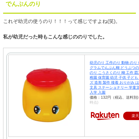
でんぷんのり
これぞ幼児の使うのり！！！って感じですよね(笑)。
私が幼児だった時もこんな感じののりでした。
幼児のり 工作のり 動物 のり い
グラムでんぷん糊 どうぶつの
のり こうさくのり 糊 工作 図
稚園 保育園 幼児 子供 子ども
ズ 造形 製作 接着 おりがみ 
文具 ステーショナリー 学童
入学 入園
価格：132円（税込、送料別
時点)
楽天