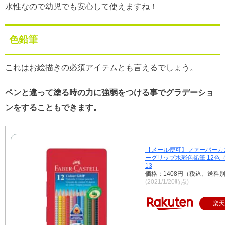
水性なので幼児でも安心して使えますね！
色鉛筆
これはお絵描きの必須アイテムとも言えるでしょう。
ペンと違って塗る時の力に強弱をつける事でグラデーショ
ンをすることもできます。
【メール便可】ファーバーカ
ーグリップ水彩色鉛筆 12色（
13
価格：1408円（税込、送料別
(2021/1/20時点)
楽天