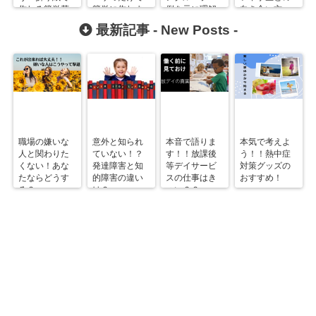
作れる簡単花
簡単に作れま
例を元に理解
向き合い方
束！
す！
しよう！
は？
最新記事 -
New Posts
-
職場の嫌いな
意外と知られ
本音で語りま
本気で考えよ
人と関わりた
ていない！？
す！！放課後
う！！熱中症
くない！あな
発達障害と知
等デイサービ
対策グッズの
たならどうす
的障害の違い
スの仕事はき
おすすめ！
る？
は？
つい？？