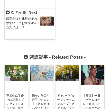
次の記事 -
Next
-
保育士はお化粧が崩れ
やすい！？おすすめの
コスメは！？
関連記事 -
Related Posts
-
卒業生に手作
細かい作業が
ギャンググル
【実録】一日
りの花束をプ
苦手でも大丈
ープ？チャム
中ゲームばか
レゼントしよ
夫！切り絵は
グループ？ピ
り！勉強しな
う！折り紙で
ハサミだけで
アグループ？
い中学生との