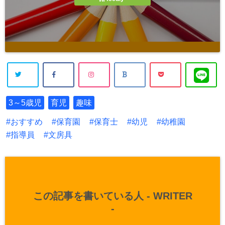
3～5歳児
育児
趣味
おすすめ
保育園
保育士
幼児
幼稚園
指導員
文房具
この記事を書いている人 -
WRITER
-