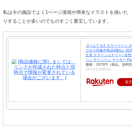
私は今の施設でよく1ページ漫画や簡単なイラストを描いた
りすることが多いのでものすごく重宝しています。
【ぺんてる】カラーツイン 2
コポス対象外商品][後払い対
文具 ステーショナリー / 水
ペン サインペン マーカー Pen
価格：2970円（税込、送料別
(2021/1/20時点)
楽天