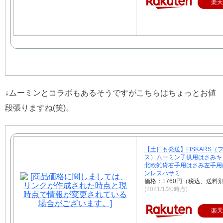
楽天
↓ムーミンとコラボもあるそうですがこちらはちょっとお値
段張りますね(笑)。
【土日も発送】FISKARS（
ス）ムーミン子供用はさみキ
北欧雑貨右手用はさみ左手用
ンレスハサミ
価格：1760円（税込、送料別
(2021/1/20時点)
楽天