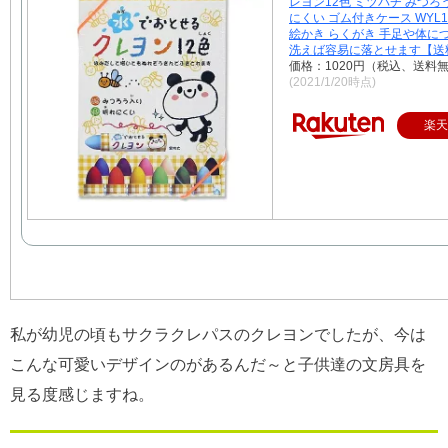
レヨン12色 ミツバチ みつろ
にくい ゴム付きケース WYL1
絵かき らくがき 手足や体に
洗えば容易に落とせます【送
価格：1020円（税込、送料無
(2021/1/20時点)
楽天
私が幼児の頃もサクラクレパスのクレヨンでしたが、今は
こんな可愛いデザインのがあるんだ～と子供達の文房具を
見る度感じますね。