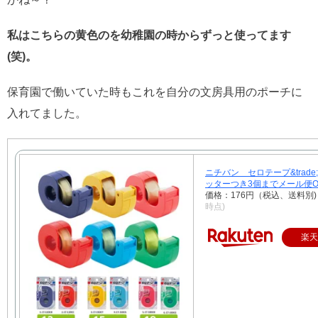
私はこちらの黄色のを幼稚園の時からずっと使ってます
(笑)。
保育園で働いていた時もこれを自分の文房具用のポーチに
入れてました。
ニチバン セロテープ&trad
ッターつき3個までメール便O
価格：176円（税込、送料別
時点)
楽天