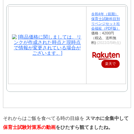
令和4年（前期）
保育士試験科目別
リベンジセット社
会福祉（PDF版）
価格：4200円
（税込、送料無
料)
(2022/2/5時点)
楽天で
購入
それからはご飯を食べてる時の目線を
スマホに全集中して
保育士試験対策系の動画
をひたすら観てましたね。