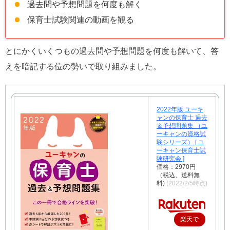
過去問や予想問題を何度も解く
保育士試験関連の動画を観る
とにかくいくつもの過去問や予想問題を何度も解いて、答
えを暗記する位の勢いで取り組みました。
2022年版 ユーキ
ャンの保育士 過去
＆予想問題集 （ユ
ーキャンの資格試
験シリーズ） [ ユ
ーキャン保育士試
験研究会 ]
価格：2970円
（税込、送料無
料)
(2022/2/5時点)
楽天で