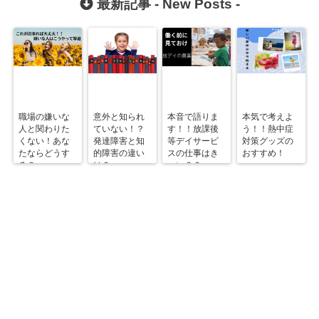
最新記事 -
New Posts
-
職場の嫌いな
意外と知られ
本音で語りま
本気で考えよ
人と関わりた
ていない！？
す！！放課後
う！！熱中症
くない！あな
発達障害と知
等デイサービ
対策グッズの
たならどうす
的障害の違い
スの仕事はき
おすすめ！
る？
は？
つい？？