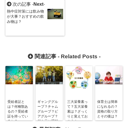
次の記事 -
Next
-
熱中症対策には飲み物
が大事？おすすめの飲
み物は？
関連記事 -
Related Posts
-
受給者証と
ギャンググル
三大栄養素っ
保育士は簡単
は？何種類あ
ープ？チャム
て？五大栄養
になれるの？
るの？受給者
グループ？ピ
素は？ざっく
資格の取り方
証を持ってい
アグループ？
りと覚えてお
とその後は？
ると？
例を元に理解
こう！
しよう！