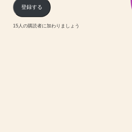
ル
登録する
ア
15人の購読者に加わりましょう
ド
レ
ス