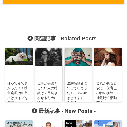
関連記事 -
Related Posts
-
使ってみて良
仕事が長続き
濃厚接触者に
これがあると
かった！！携
しない人の特
なってしまっ
安心！保育士
帯扇風機の首
徴は？長続き
た！！その時
の秋の服装！
掛けタイプを
させるために
はどうする
通勤時？活動
厳選！
は？
の？？
時？
最新記事 -
New Posts
-