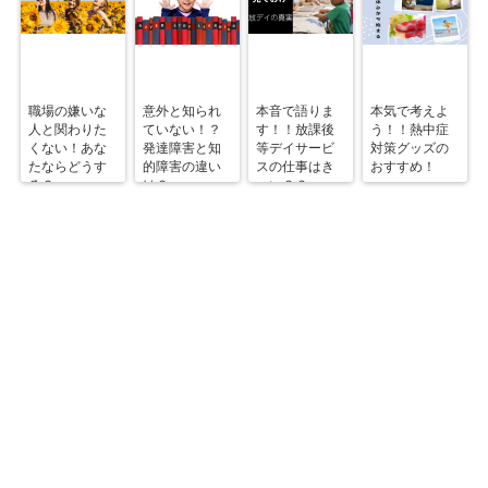
職場の嫌いな
意外と知られ
本音で語りま
本気で考えよ
人と関わりた
ていない！？
す！！放課後
う！！熱中症
くない！あな
発達障害と知
等デイサービ
対策グッズの
たならどうす
的障害の違い
スの仕事はき
おすすめ！
る？
は？
つい？？