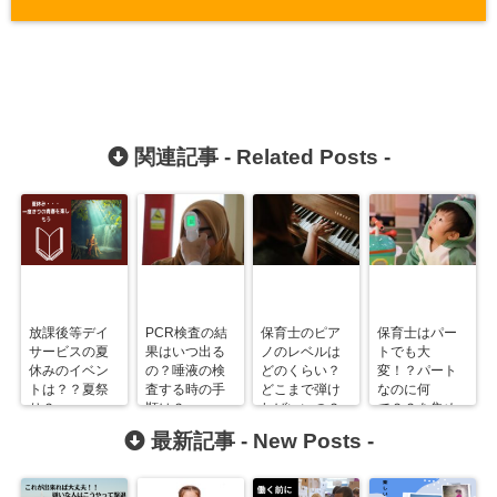
関連記事 -
Related Posts
-
放課後等デイ
PCR検査の結
保育士のピア
保育士はパー
サービスの夏
果はいつ出る
ノのレベルは
トでも大
休みのイベン
の？唾液の検
どのくらい？
変！？パート
トは？？夏祭
査する時の手
どこまで弾け
なのに何
り？
順は？
ればいいの？
で？？を集め
てみました！
最新記事 -
New Posts
-