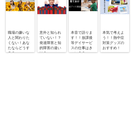
職場の嫌いな
意外と知られ
本音で語りま
本気で考えよ
人と関わりた
ていない！？
す！！放課後
う！！熱中症
くない！あな
発達障害と知
等デイサービ
対策グッズの
たならどうす
的障害の違い
スの仕事はき
おすすめ！
る？
は？
つい？？