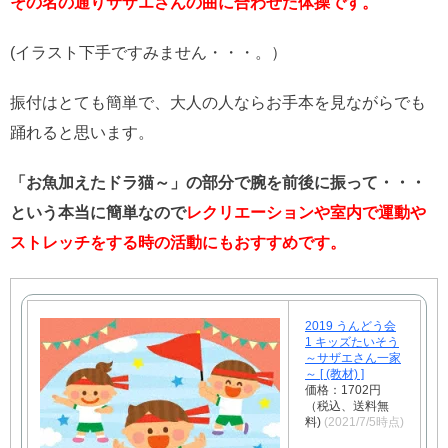
その名の通りサザエさんの曲に合わせた体操です。
(イラスト下手ですみません・・・。）
振付はとても簡単で、大人の人ならお手本を見ながらでも
踊れると思います。
「お魚加えたドラ猫～」の部分で腕を前後に振って・・・
という本当に簡単なので
レクリエーションや室内で運動や
ストレッチをする時の活動にもおすすめです。
2019 うんどう会
1 キッズたいそう
～サザエさん一家
～ [ (教材) ]
価格：1702円
（税込、送料無
料)
(2021/7/5時点)