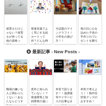
保育士だけじ
発達支援でよ
今話題のマイ
母の日に心を
ゃない？保育
く耳にする絵
ンクラフト！
込めた子供の
士が持ってる
カードって
小学生の遊び
手作りのプレ
他の資格っ
何？どんな時
方！！
ゼントを贈ろ
て？
に使うの？
う！！
最新記事 -
New Posts
-
職場の嫌いな
意外と知られ
本音で語りま
本気で考えよ
人と関わりた
ていない！？
す！！放課後
う！！熱中症
くない！あな
発達障害と知
等デイサービ
対策グッズの
たならどうす
的障害の違い
スの仕事はき
おすすめ！
る？
は？
つい？？