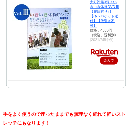
大好評第3弾！い
きいき体操DVD III
【在庫有り♪】
【ゆうパケット送
付】【代引き不
可】
価格：4536円
（税込、送料別)
(2021/7/5時点)
楽天で
購入
手をよく使うので座ったままでも無理なく踊れて軽いスト
レッチにもなります！