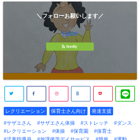
＼フォローお願いします／
Follow
feedly
レクリエーション
保育士さん向け
発達支援
サザエさん
サザエさん体操
ストレッチ
ダンス
レクリエーション
体操
保育園
保育士
児童指導員
放課後等デイサービス
簡単
運動