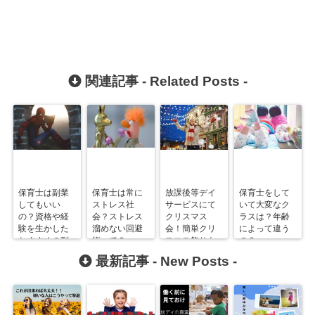
関連記事 -
Related Posts
-
保育士は副業
保育士は常に
放課後等デイ
保育士をして
してもいい
ストレス社
サービスにて
いて大変なク
の？資格や経
会？ストレス
クリスマス
ラスは？年齢
験を生かした
溜めない回避
会！簡単クリ
によって違う
おすすめの副
術って？
スマス飾りも
の？
業4選！！
紹介！
最新記事 -
New Posts
-