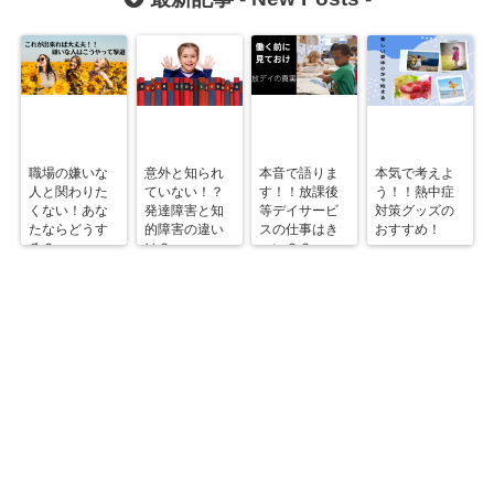
職場の嫌いな
意外と知られ
本音で語りま
本気で考えよ
人と関わりた
ていない！？
す！！放課後
う！！熱中症
くない！あな
発達障害と知
等デイサービ
対策グッズの
たならどうす
的障害の違い
スの仕事はき
おすすめ！
る？
は？
つい？？