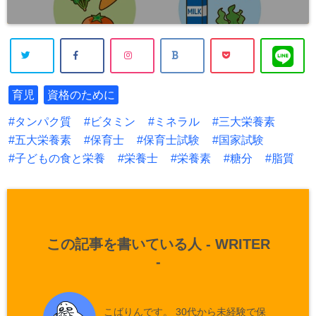
育児
資格のために
タンパク質
ビタミン
ミネラル
三大栄養素
五大栄養素
保育士
保育士試験
国家試験
子どもの食と栄養
栄養士
栄養素
糖分
脂質
この記事を書いている人 -
WRITER
-
こばりんです。 30代から未経験で保