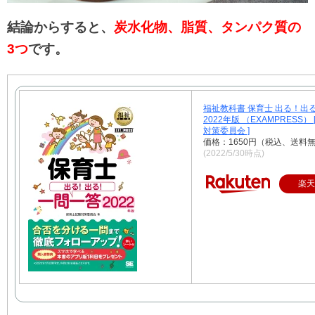
結論からすると、
炭水化物、脂質、タンパク質の
3つ
です。
福祉教科書 保育士 出る！出
2022年版 （EXAMPRESS）
対策委員会 ]
価格：1650円（税込、送料無
(2022/5/30時点)
楽天