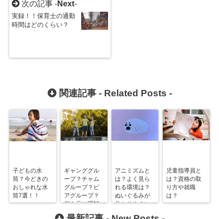
次の記事 -
Next
-
実録！！保育士の通勤
時間はどのくらい？
関連記事 -
Related Posts
-
子どもの水
ギャンググル
アニミズムと
児童指導員と
筒？今どきの
ープ？チャム
は？よく見ら
は？資格の取
おしゃれな水
グループ？ピ
れる環境は？
り方や就職
筒7選！！
アグループ？
ぬいぐるみが
は？
例を元に理解
分かりやすい
しよう！
例？
最新記事 -
New Posts
-