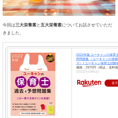
今回は
三大栄養素
と
五大栄養素
についてお話させていただ
きました。
2022年版 ユーキャンの保育
想問題集 （ユーキャンの資
ズ） [ ユーキャン保育士試験研
価格：2970円（税込、送料無
(2022/5/30時点)
楽天