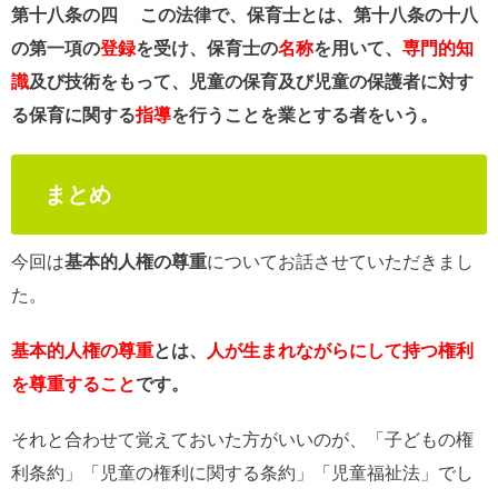
第十八条の四
この法律で、保育士とは、第十八条の十八
の第一項の
登録
を受け、保育士の
名称
を用いて、
専門的知
識
及び技術をもって、児童の保育及び児童の保護者に対す
る保育に関する
指導
を行うことを業とする者をいう。
まとめ
今回は
基本的人権の尊重
についてお話させていただきまし
た。
基本的人権の尊重
とは、
人が生まれながらにして持つ権利
を尊重すること
です。
それと合わせて覚えておいた方がいいのが、「子どもの権
利条約」「児童の権利に関する条約」「児童福祉法」でし