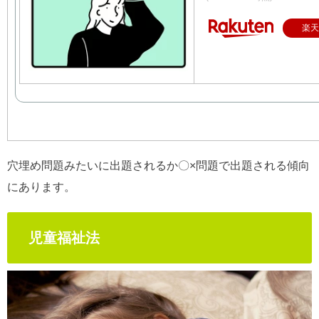
楽天
穴埋め問題みたいに出題されるか〇×問題で出題される傾向
にあります。
児童福祉法