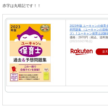
赤字は丸暗記です！！
2023年版 ユーキャンの保育
想問題集 （ユーキャンの資
ズ） [ ユーキャン保育士試験研
価格：2970円（税込、送料無
(2022/10/27時点)
楽天