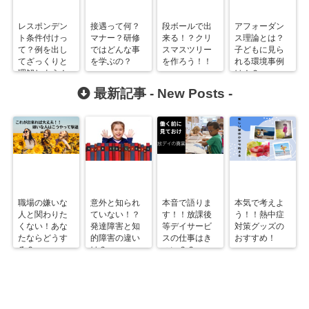
レスポンデン
接遇って何？
段ボールで出
アフォーダン
ト条件付けっ
マナー？研修
来る！？クリ
ス理論とは？
て？例を出し
ではどんな事
スマスツリー
子どもに見ら
てざっくりと
を学ぶの？
を作ろう！！
れる環境事例
理解しよう！
は！？
最新記事 -
New Posts
-
職場の嫌いな
意外と知られ
本音で語りま
本気で考えよ
人と関わりた
ていない！？
す！！放課後
う！！熱中症
くない！あな
発達障害と知
等デイサービ
対策グッズの
たならどうす
的障害の違い
スの仕事はき
おすすめ！
る？
は？
つい？？