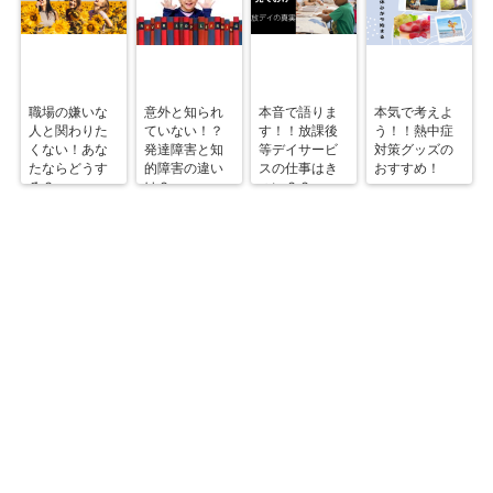
職場の嫌いな
意外と知られ
本音で語りま
本気で考えよ
人と関わりた
ていない！？
す！！放課後
う！！熱中症
くない！あな
発達障害と知
等デイサービ
対策グッズの
たならどうす
的障害の違い
スの仕事はき
おすすめ！
る？
は？
つい？？