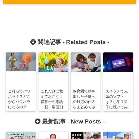
関連記事 -
Related Posts
-
これってパワ
これだけは覚
保育園で熱を
スイッチで人
ハラ！？どこ
えておこう！
出した子供へ
気のソフト
からパワハラ
保育士の用語
の対応の仕方
は？小学生男
になるの？
一覧！場面別
をまとめてみ
子に聴いてみ
で紹介しま
た！
た！！
す。
最新記事 -
New Posts
-