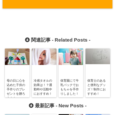
関連記事 -
Related Posts
-
母の日に心を
冷感タオルの
保育園にて牛
保育士のある
込めた子供の
効果は！？通
乳パックでお
と便利なグッ
手作りのプレ
勤時や活動中
もちゃを手作
ズ！制作にお
ゼントを贈ろ
におすすめ！
りしました！
すすめ！
う！！
最新記事 -
New Posts
-