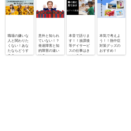
職場の嫌いな
意外と知られ
本音で語りま
本気で考えよ
人と関わりた
ていない！？
す！！放課後
う！！熱中症
くない！あな
発達障害と知
等デイサービ
対策グッズの
たならどうす
的障害の違い
スの仕事はき
おすすめ！
る？
は？
つい？？