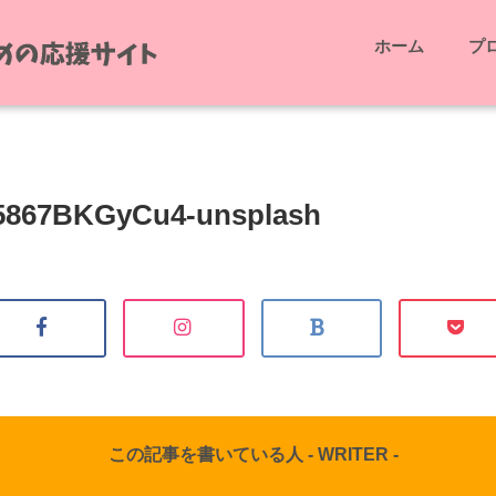
ホーム
プ
-5867BKGyCu4-unsplash
この記事を書いている人 -
WRITER
-