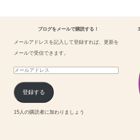
ブログをメールで購読する！
メールアドレスを記入して登録すれば、更新を
メールで受信できます。
メ
ー
ル
登録する
ア
15人の購読者に加わりましょう
ド
レ
ス