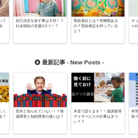
って
自己決定を促す事は大切！？
受給者証とは？何種類ある
キ
法
社会福祉の支援の1つ！？
の？受給者証を持っている
ゃ
と？
最新記事 -
New Posts
-
たく
意外と知られていない！？発
本音で語ります！！放課後等
本
る？
達障害と知的障害の違いは？
デイサービスの仕事はきつ
策
い？？