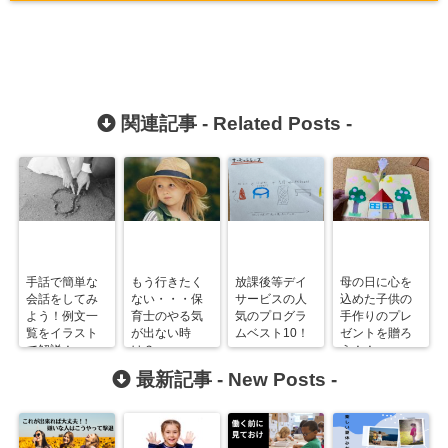
関連記事 -
Related Posts
-
手話で簡単な
もう行きたく
放課後等デイ
母の日に心を
会話をしてみ
ない・・・保
サービスの人
込めた子供の
よう！例文一
育士のやる気
気のプログラ
手作りのプレ
覧をイラスト
が出ない時
ムベスト10！
ゼントを贈ろ
で解説！
は？
う！！
最新記事 -
New Posts
-