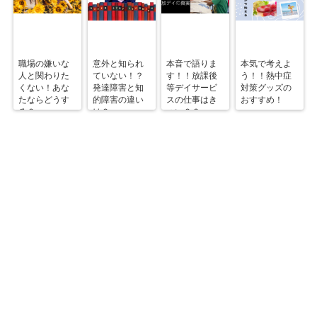
職場の嫌いな
意外と知られ
本音で語りま
本気で考えよ
人と関わりた
ていない！？
す！！放課後
う！！熱中症
くない！あな
発達障害と知
等デイサービ
対策グッズの
たならどうす
的障害の違い
スの仕事はき
おすすめ！
る？
は？
つい？？