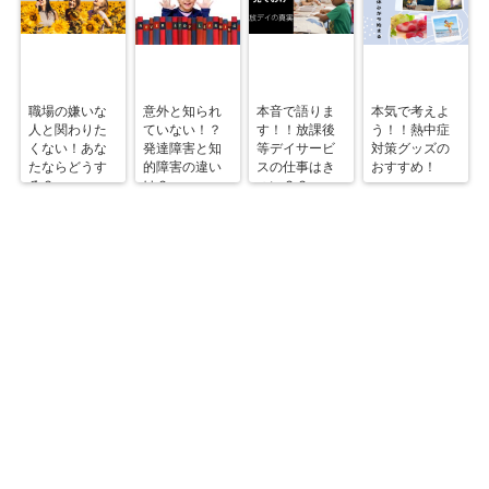
職場の嫌いな
意外と知られ
本音で語りま
本気で考えよ
人と関わりた
ていない！？
す！！放課後
う！！熱中症
くない！あな
発達障害と知
等デイサービ
対策グッズの
たならどうす
的障害の違い
スの仕事はき
おすすめ！
る？
は？
つい？？