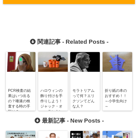
関連記事 -
Related Posts
-
PCR検査の結
ハロウィンの
モラトリアム
折り紙の本の
果はいつ出る
飾り付けを手
って何？エリ
おすすめ！！
の？唾液の検
作りしよう！
クソンてどん
～小学生向け
査する時の手
ジャック・オ
な人？
～
順は？
ー・ランタン
とコウモリ！
最新記事 -
New Posts
-