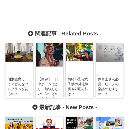
関連記事 -
Related Posts
-
個別療育っ
【実録】一日
情緒不安定な
保育士さん必
て？どんなプ
中ゲームばか
子供の発達障
見！ピアノの
ログラムがあ
り！勉強しな
害や対応方法
楽譜のおすす
るの？
い中学生との
は？
め！！
向き合い方
は？
最新記事 -
New Posts
-