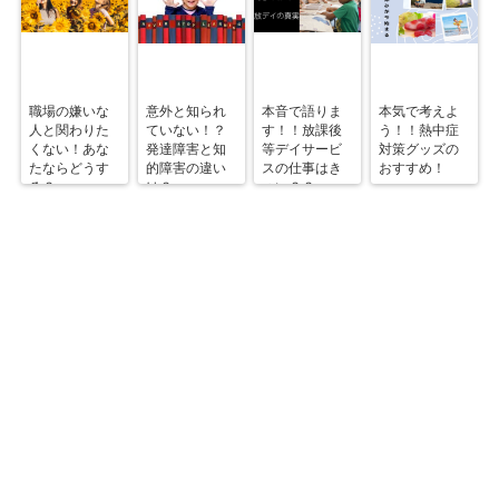
職場の嫌いな
意外と知られ
本音で語りま
本気で考えよ
人と関わりた
ていない！？
す！！放課後
う！！熱中症
くない！あな
発達障害と知
等デイサービ
対策グッズの
たならどうす
的障害の違い
スの仕事はき
おすすめ！
る？
は？
つい？？