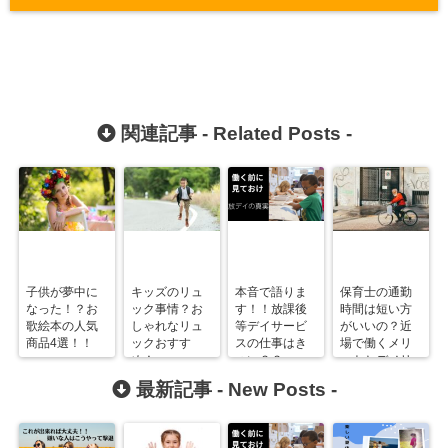
関連記事 -
Related Posts
-
子供が夢中に
キッズのリュ
本音で語りま
保育士の通勤
なった！？お
ック事情？お
す！！放課後
時間は短い方
歌絵本の人気
しゃれなリュ
等デイサービ
がいいの？近
商品4選！！
ックおすす
スの仕事はき
場で働くメリ
め！
つい？？
ットとデメリ
ットは？
最新記事 -
New Posts
-