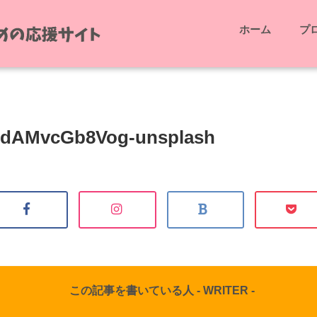
ホーム
プ
or-dAMvcGb8Vog-unsplash
この記事を書いている人 -
WRITER
-