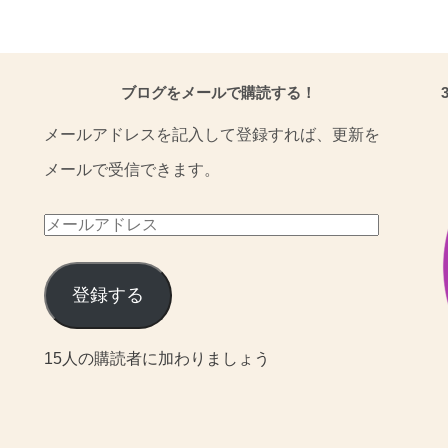
ブログをメールで購読する！
メールアドレスを記入して登録すれば、更新を
メールで受信できます。
メ
ー
ル
登録する
ア
15人の購読者に加わりましょう
ド
レ
ス