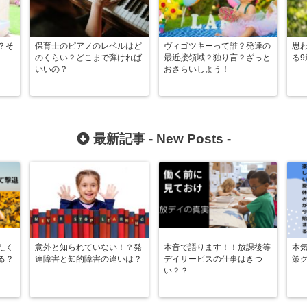
？そ
保育士のピアノのレベルはど
ヴィゴツキーって誰？発達の
思
のくらい？どこまで弾ければ
最近接領域？独り言？ざっと
る9
いいの？
おさらいしよう！
最新記事 -
New Posts
-
たく
意外と知られていない！？発
本音で語ります！！放課後等
本
る？
達障害と知的障害の違いは？
デイサービスの仕事はきつ
策
い？？