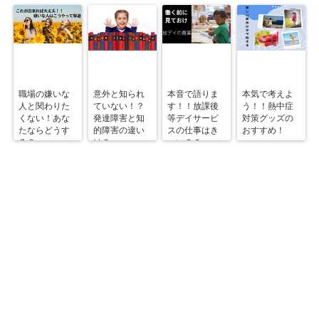
職場の嫌いな
意外と知られ
本音で語りま
本気で考えよ
人と関わりた
ていない！？
す！！放課後
う！！熱中症
くない！あな
発達障害と知
等デイサービ
対策グッズの
たならどうす
的障害の違い
スの仕事はき
おすすめ！
る？
は？
つい？？