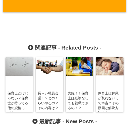
関連記事 -
Related Posts
-
保育士だけじ
長～い職員会
実録！！保育
保育士は休憩
ゃない？保育
議！？どのく
士は経験なし
が取れないっ
士が持ってる
らいやるの？
でも就職でき
て本当？その
他の資格っ
その内容は？
るの！？
原因と解決方
て？
法は？
最新記事 -
New Posts
-