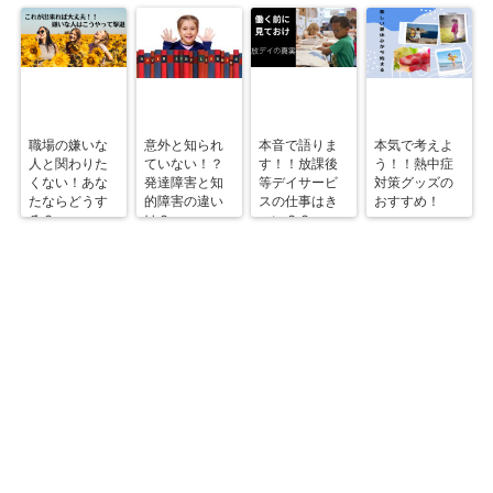
職場の嫌いな
意外と知られ
本音で語りま
本気で考えよ
人と関わりた
ていない！？
す！！放課後
う！！熱中症
くない！あな
発達障害と知
等デイサービ
対策グッズの
たならどうす
的障害の違い
スの仕事はき
おすすめ！
る？
は？
つい？？