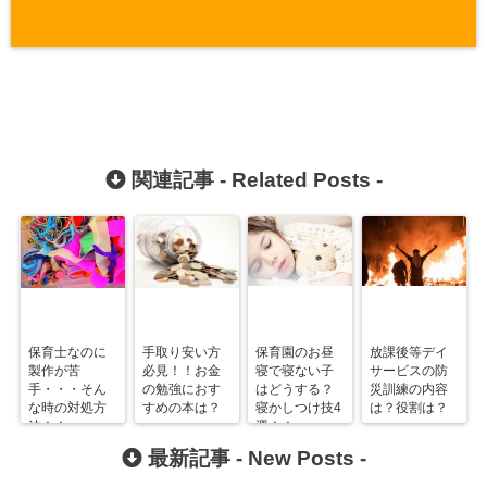
関連記事 -
Related Posts
-
保育士なのに
手取り安い方
保育園のお昼
放課後等デイ
製作が苦
必見！！お金
寝で寝ない子
サービスの防
手・・・そん
の勉強におす
はどうする？
災訓練の内容
な時の対処方
すめの本は？
寝かしつけ技4
は？役割は？
法！！
選！！
最新記事 -
New Posts
-