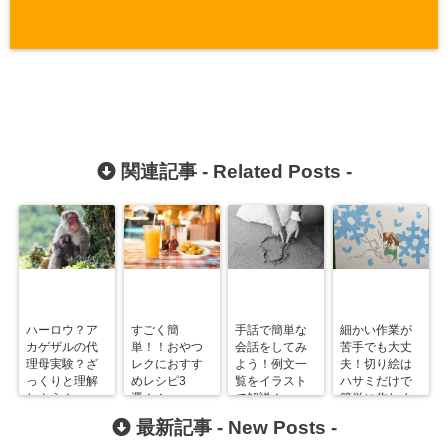
関連記事 -
Related Posts
-
ハーロウ？ア
すごく簡
手話で簡単な
細かい作業が
カゲザルの代
単！！おやつ
会話をしてみ
苦手でも大丈
理母実験？ざ
レクにおすす
よう！例文一
夫！切り絵は
っくりと理解
めレシピ3
覧をイラスト
ハサミだけで
しよう！
選！！
で解説！
簡単に作れま
す！
最新記事 -
New Posts
-