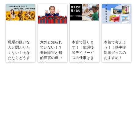
職場の嫌いな
意外と知られ
本音で語りま
本気で考えよ
人と関わりた
ていない！？
す！！放課後
う！！熱中症
くない！あな
発達障害と知
等デイサービ
対策グッズの
たならどうす
的障害の違い
スの仕事はき
おすすめ！
る？
は？
つい？？