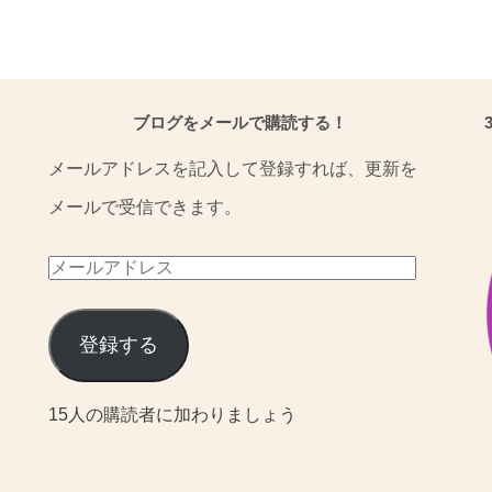
ブログをメールで購読する！
メールアドレスを記入して登録すれば、更新を
メールで受信できます。
メ
ー
ル
登録する
ア
15人の購読者に加わりましょう
ド
レ