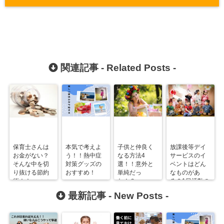
関連記事 -
Related Posts
-
保育士さんは
本気で考えよ
子供と仲良く
放課後等デイ
お金がない？
う！！熱中症
なる方法4
サービスのイ
そんな中を切
対策グッズの
選！！意外と
ベントはどん
り抜ける節約
おすすめ！
単純だっ
なものがあ
術！！
た！？
る？1日活動の
マンネリを打
最新記事 -
New Posts
-
破しよう！