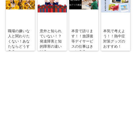
職場の嫌いな
意外と知られ
本音で語りま
本気で考えよ
人と関わりた
ていない！？
す！！放課後
う！！熱中症
くない！あな
発達障害と知
等デイサービ
対策グッズの
たならどうす
的障害の違い
スの仕事はき
おすすめ！
る？
は？
つい？？