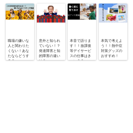
職場の嫌いな
意外と知られ
本音で語りま
本気で考えよ
人と関わりた
ていない！？
す！！放課後
う！！熱中症
くない！あな
発達障害と知
等デイサービ
対策グッズの
たならどうす
的障害の違い
スの仕事はき
おすすめ！
る？
は？
つい？？