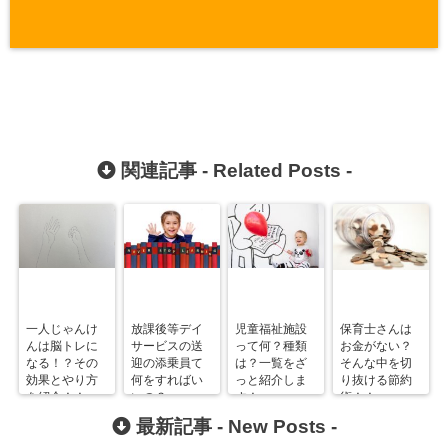
関連記事 -
Related Posts
-
一人じゃんけ
放課後等デイ
児童福祉施設
保育士さんは
んは脳トレに
サービスの送
って何？種類
お金がない？
なる！？その
迎の添乗員て
は？一覧をざ
そんな中を切
効果とやり方
何をすればい
っと紹介しま
り抜ける節約
を紹介！！
いの？
す！
術！！
最新記事 -
New Posts
-