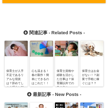
関連記事 -
Related Posts
-
保育士が人手
心も温まる！
保育士資格や
保育士はお金
不足であるリ
春の製作！簡
経験を活かし
がない！？副
アルな現状
単にできるの
た仕事は？保
業で手軽に稼
は？辞めてし
はこれだ！！
育園以外での
ぐには？？
まう理由と解
働き方！
決方法とは？
最新記事 -
New Posts
-