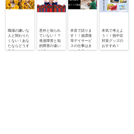
職場の嫌いな
意外と知られ
本音で語りま
本気で考えよ
人と関わりた
ていない！？
す！！放課後
う！！熱中症
くない！あな
発達障害と知
等デイサービ
対策グッズの
たならどうす
的障害の違い
スの仕事はき
おすすめ！
る？
は？
つい？？