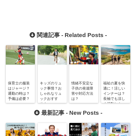
関連記事 -
Related Posts
-
保育士の服装
キッズのリュ
情緒不安定な
福祉の夏を快
はジャージ？
ック事情？お
子供の発達障
適に！涼しい
通勤の時は？
しゃれなリュ
害や対応方法
インナーは？
予備は必要？
ックおすす
は？
長袖でも涼し
め！
く活動しよ
う！
最新記事 -
New Posts
-