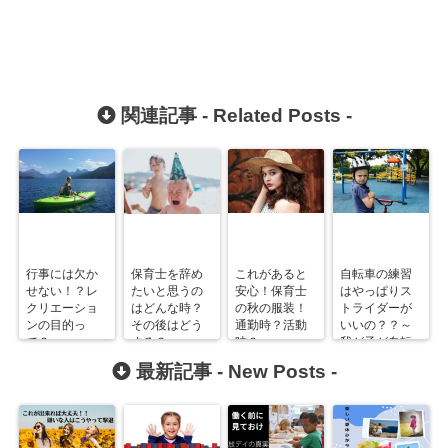
関連記事 -
Related Posts
-
行事には欠か
保育士を辞め
これがあると
自転車の練習
せない！？レ
たいと思うの
安心！保育士
はやっぱりス
クリエーショ
はどんな時？
の秋の服装！
トライダーが
ンの目的っ
その後はどう
通勤時？活動
いいの？？～
て？
する？
時？
我が子が自転
車に乗れるま
最新記事 -
New Posts
-
で～