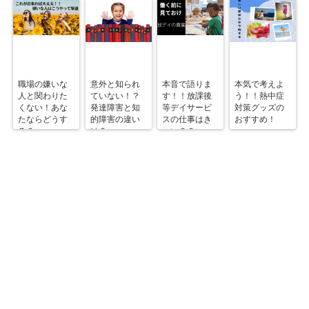
職場の嫌いな
意外と知られ
本音で語りま
本気で考えよ
人と関わりた
ていない！？
す！！放課後
う！！熱中症
くない！あな
発達障害と知
等デイサービ
対策グッズの
たならどうす
的障害の違い
スの仕事はき
おすすめ！
る？
は？
つい？？