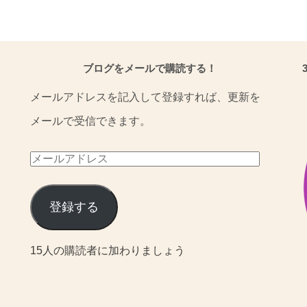
ブログをメールで購読する！
メールアドレスを記入して登録すれば、更新を
メールで受信できます。
メ
ー
ル
登録する
ア
15人の購読者に加わりましょう
ド
レ
ス