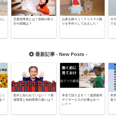
おし
児童指導員とは？資格の取り
お家を飾ろう！クリスマス飾
サ
方や就職は？
りを手作りしてみました！
で
最新記事 -
New Posts
-
たく
意外と知られていない！？発
本音で語ります！！放課後等
本
る？
達障害と知的障害の違いは？
デイサービスの仕事はきつ
策
い？？