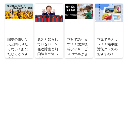
職場の嫌いな
意外と知られ
本音で語りま
本気で考えよ
人と関わりた
ていない！？
す！！放課後
う！！熱中症
くない！あな
発達障害と知
等デイサービ
対策グッズの
たならどうす
的障害の違い
スの仕事はき
おすすめ！
る？
は？
つい？？