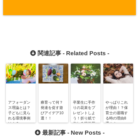
関連記事 -
Related Posts
-
アフォーダン
療育って何？
卒業生に手作
やっぱりこれ
ス理論とは？
発達を促す遊
りの花束をプ
が理由！？保
子どもに見ら
びアイデア10
レゼントしよ
育士の退職す
れる環境事例
選！！
う！折り紙で
る時の理由8
は！？
作れる簡単花
選！！
束！
最新記事 -
New Posts
-