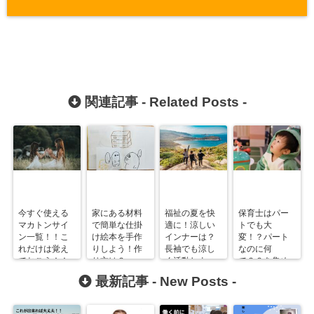
関連記事 -
Related Posts
-
今すぐ使える
家にある材料
福祉の夏を快
保育士はパー
マカトンサイ
で簡単な仕掛
適に！涼しい
トでも大
ン一覧！！こ
け絵本を手作
インナーは？
変！？パート
れだけは覚え
りしよう！作
長袖でも涼し
なのに何
ておこう！！
り方は？
く活動しよ
で？？を集め
う！
てみました！
最新記事 -
New Posts
-