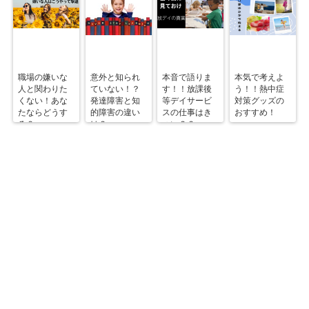
職場の嫌いな
意外と知られ
本音で語りま
本気で考えよ
人と関わりた
ていない！？
す！！放課後
う！！熱中症
くない！あな
発達障害と知
等デイサービ
対策グッズの
たならどうす
的障害の違い
スの仕事はき
おすすめ！
る？
は？
つい？？