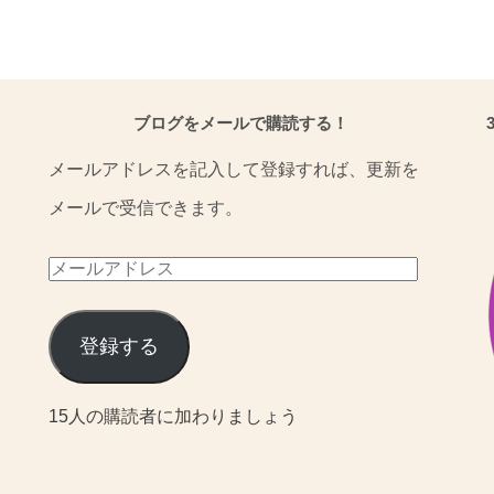
ブログをメールで購読する！
メールアドレスを記入して登録すれば、更新を
メールで受信できます。
メ
ー
ル
登録する
ア
15人の購読者に加わりましょう
ド
レ