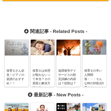
関連記事 -
Related Posts
-
保育士さん必
保育士は休憩
放課後等デイ
保育士の辛い
見！ピアノの
が取れないっ
サービスの防
人間関
楽譜のおすす
て本当？その
災訓練の内容
係・・・そん
め！！
原因と解決方
は？役割は？
な時の対処法5
法は？
選！！
最新記事 -
New Posts
-