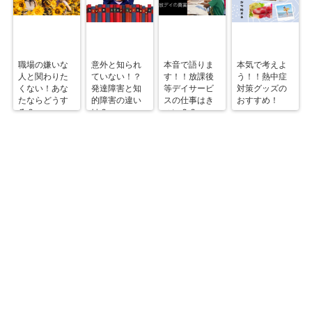
職場の嫌いな
意外と知られ
本音で語りま
本気で考えよ
人と関わりた
ていない！？
す！！放課後
う！！熱中症
くない！あな
発達障害と知
等デイサービ
対策グッズの
たならどうす
的障害の違い
スの仕事はき
おすすめ！
る？
は？
つい？？