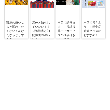
職場の嫌いな
意外と知られ
本音で語りま
本気で考えよ
人と関わりた
ていない！？
す！！放課後
う！！熱中症
くない！あな
発達障害と知
等デイサービ
対策グッズの
たならどうす
的障害の違い
スの仕事はき
おすすめ！
る？
は？
つい？？