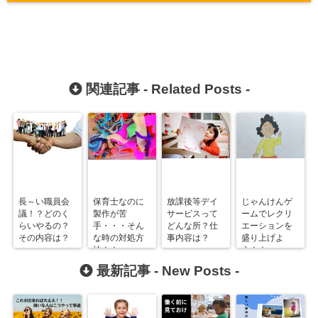
関連記事 -
Related Posts
-
長～い職員会
保育士なのに
放課後等デイ
じゃんけんゲ
議！？どのく
製作が苦
サービスって
ームでレクリ
らいやるの？
手・・・そん
どんな所？仕
エーションを
その内容は？
な時の対処方
事内容は？
盛り上げよ
法！！
う！！
最新記事 -
New Posts
-