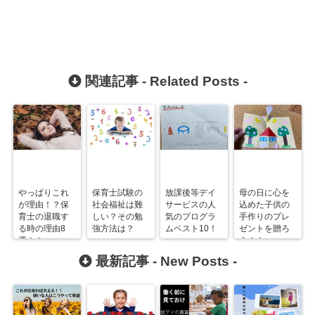
関連記事 -
Related Posts
-
やっぱりこれ
保育士試験の
放課後等デイ
母の日に心を
が理由！？保
社会福祉は難
サービスの人
込めた子供の
育士の退職す
しい？その勉
気のプログラ
手作りのプレ
る時の理由8
強方法は？
ムベスト10！
ゼントを贈ろ
選！！
う！！
最新記事 -
New Posts
-