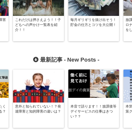
障害
これだけは押さえよう！！子
毎月ギリギリを抜け出そう！
放
どもへの声かけ一覧表を紹
貯金の仕方とコツを大公開！
ロ
介！！
を
最新記事 -
New Posts
-
たく
意外と知られていない！？発
本音で語ります！！放課後等
本
る？
達障害と知的障害の違いは？
デイサービスの仕事はきつ
策
い？？