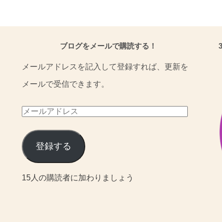
ブログをメールで購読する！
メールアドレスを記入して登録すれば、更新を
メールで受信できます。
メ
ー
ル
登録する
ア
15人の購読者に加わりましょう
ド
レ
ス